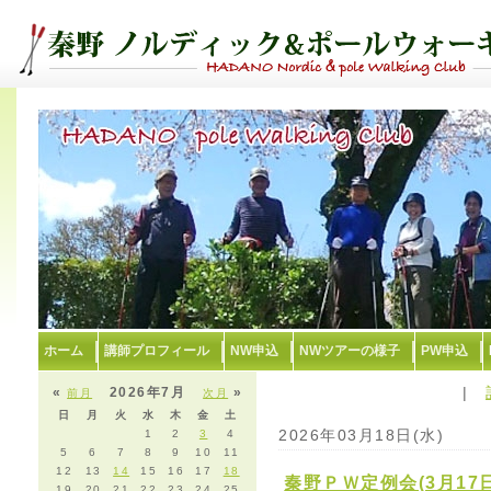
ホーム
講師プロフィール
NW申込
NWツアーの様子
PW申込
|
«
2026年7月
»
前月
次月
日
月
火
水
木
金
土
2026年03月18日(水)
1
2
3
4
5
6
7
8
9
10
11
12
13
14
15
16
17
18
秦野ＰＷ定例会(3月17
19
20
21
22
23
24
25