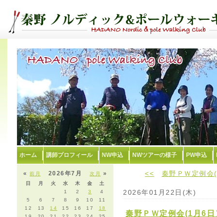
ホーム
講師プロフィール
NW申込
NWツアーの様子
PW申込
<<
秦野ＰＷ定例会(
«
2026年7月
»
前月
次月
日
月
火
水
木
金
土
2026年01月22日(木)
1
2
3
4
5
6
7
8
9
10
11
12
13
14
15
16
17
18
秦野ＰＷ定例会(1月6日
19
20
21
22
23
24
25