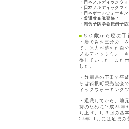
・日本ノルディックウォ
・日本ノルディックフィ
・日本ポールウォーキン
・普通救命講習修
・転倒予防学会転倒予防
６０歳から癌の手
■
・癌で胃を三分のニ
て、体力が落ちた自
ノルディックウォー
得していった。また
した。
・静岡県の下田で平成
らは箱根町観光協会
ィックウォーキング
・退職してから、地
持のために平成24年
ち上げ、月３回の基
24年11月には足腰