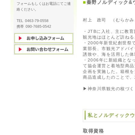
■
秦野ノルディック&
フォームもしくはお電話にてご連
絡ください。
村上 政司 （むらかみ
TEL 0463-79-0558
携帯 090-7685-0542
・JTBに入社、主に教
観光地はほとんど訪ねる
・2000年新世紀創世
業部長、市観光アドバイ
誘致や、海を活用した体
・2006年に新組織とな
て協会運営と着地型商品
企画を実施した。箱根を
商品造成したのことで、
▶神奈川県観光の核づく
私とノルディック
取得資格