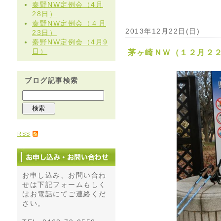
秦野NW定例会（4月
28日）
秦野NW定例会（４月
2013年12月22日(日)
23日）
秦野NW定例会（4月9
日）
茅ヶ崎ＮＷ（１２月２
ブログ記事検索
RSS
お申し込み、お問い合わ
せは下記フォームもしく
はお電話にてご連絡くだ
さい。