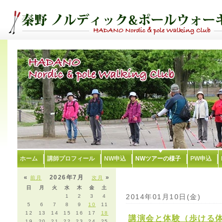
ホーム
講師プロフィール
NW申込
NWツアーの様子
PW申込
«
2026年7月
»
前月
次月
日
月
火
水
木
金
土
2014年01月10日(金)
1
2
3
4
5
6
7
8
9
10
11
12
13
14
15
16
17
18
講演会と体験（歩ける
19
20
21
22
23
24
25