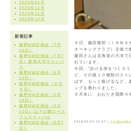
2026年01月
2025年12月
2025年11月
2025年10月
新着記事
９日、藤田隆明（ＩＮＷＡ
秦野NW定例会（7月
オーキングクラブ）主催で
16日）
藤田さんは北海道の大滝で
秦野NW定例会（7月7
日）東海大学キャンバ
れています。
ス
今回、”歩ける体をつくろ
秦野NW定例会（6月
ど、その後１０種類のスト
23日）
ばす、もっと曲げるなど、
秦野NW定例会（６月
ングを教わりました。
４日）
６月末に、おおたき国際Ｎ
秦野NW定例会（5月
28日）
秦野NW定例会（5月
12日）山下公園ローズ
フェスティバル
2014/01/10 13:27 |
その他のNW
秦野NW定例会（5月7
日）