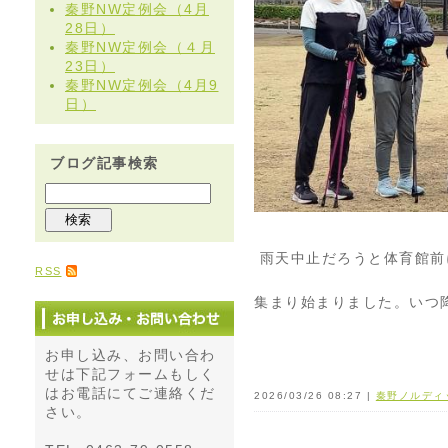
秦野NW定例会（4月
28日）
秦野NW定例会（４月
23日）
秦野NW定例会（4月9
日）
ブログ記事検索
雨天中止だろうと体育館前
RSS
集まり始まりました。いつ
お申し込み、お問い合わ
せは下記フォームもしく
はお電話にてご連絡くだ
2026/03/26 08:27 |
秦野ノルディ
さい。