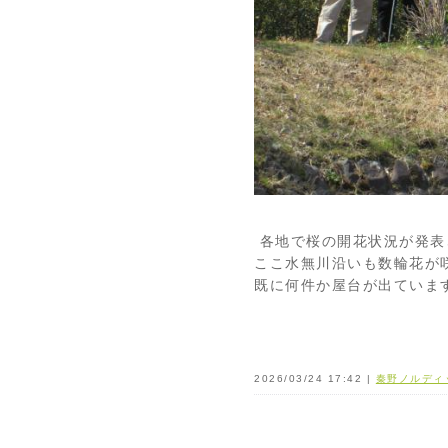
各地で桜の開花状況が発表
ここ水無川沿いも数輪花が
既に何件か屋台が出ていま
2026/03/24 17:42 |
秦野ノルディ