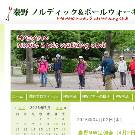
ホーム
講師プロフィール
NW申込
NWツアーの様子
PW申込
«
2026年7月
»
前月
次月
日
月
火
水
木
金
土
2026年04月02日(木)
1
2
3
4
5
6
7
8
9
10
11
12
13
14
15
16
17
18
秦野NW定例会（4月2
19
20
21
22
23
24
25