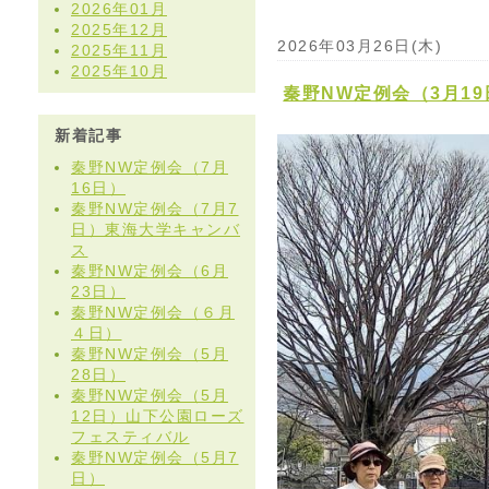
2026年01月
2025年12月
2026年03月26日(木)
2025年11月
2025年10月
秦野NW定例会（3月19
新着記事
秦野NW定例会（7月
16日）
秦野NW定例会（7月7
日）東海大学キャンバ
ス
秦野NW定例会（6月
23日）
秦野NW定例会（６月
４日）
秦野NW定例会（5月
28日）
秦野NW定例会（5月
12日）山下公園ローズ
フェスティバル
秦野NW定例会（5月7
日）