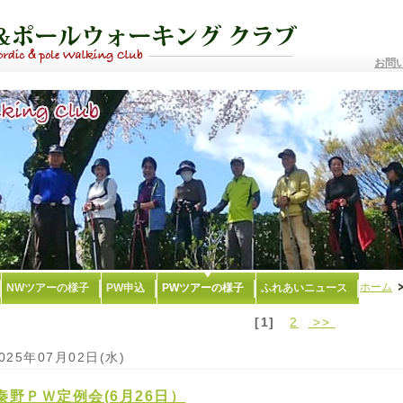
お問
ホーム
NWツアーの様子
PW申込
PWツアーの様子
ふれあいニュース
[1]
2
>>
025年07月02日(水)
秦野ＰＷ定例会(6月26日）