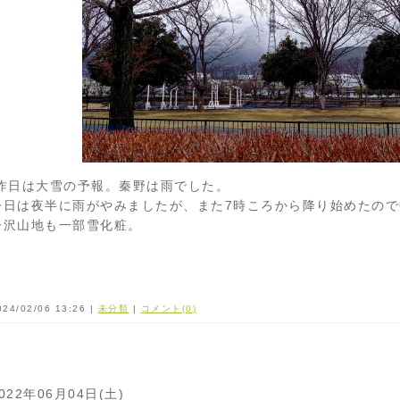
昨日は大雪の予報。秦野は雨でした。
今日は夜半に雨がやみましたが、また7時ころから降り始めたの
丹沢山地も一部雪化粧。
024/02/06 13:26 |
未分類
|
コメント(0)
022年06月04日(土)