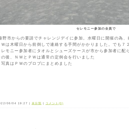
セレモニー参加の全員で
秦野市からの要請でチャレンジデイに参加。水曜日に開催の為、
ＰＷは木曜日から前倒しで連絡する手間がかかりました。でも７
セレモニー参加者にタオルとシューズケースが市から参加者に配
その後、ＮＷとＰＷは通常の定例会を行いました
＊写真はＰＷのブロブにまとめました
022/06/04 19:27 |
未分類
|
コメント(0)