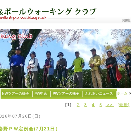
お問
ホーム
NWツアーの様子
PW申込
PWツアーの様子
ふれあいニュース
[1]
2
3
4
5
>>
[最後]
026年07月26日(日)
秦野ＰＷ定例会(7月21日）