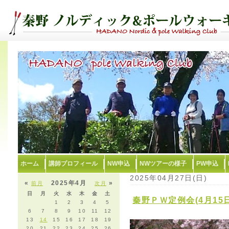
ホーム
講師プロフィール
NW申込
NWツアーの様子
PW申込
2025年04月27日(日)
«
2025年4月
»
前月
次月
日
月
火
水
木
金
土
秦野ＰＷ定例会(4月15
1
2
3
4
5
6
7
8
9
10
11
12
13
14
15
16
17
18
19
20
21
22
23
24
25
26