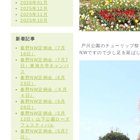
2026年01月
2025年12月
2025年11月
2025年10月
新着記事
戸川公園のチューリップ祭
秦野NW定例会（7月
NWですので少し足を延ば
16日）
秦野NW定例会（7月7
日）東海大学キャンバ
ス
秦野NW定例会（6月
23日）
秦野NW定例会（６月
４日）
秦野NW定例会（5月
28日）
秦野NW定例会（5月
12日）山下公園ローズ
フェスティバル
秦野NW定例会（5月7
日）