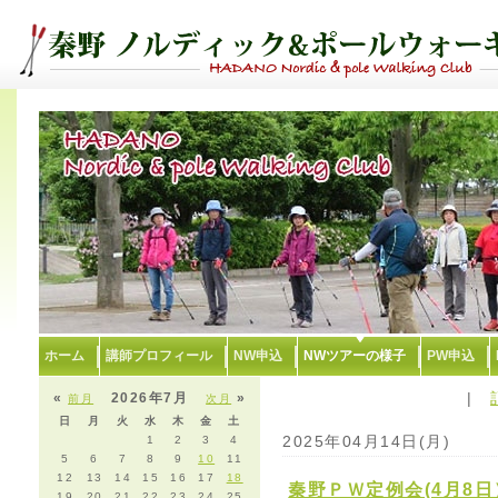
ホーム
講師プロフィール
NW申込
NWツアーの様子
PW申込
|
«
2026年7月
»
前月
次月
日
月
火
水
木
金
土
2025年04月14日(月)
1
2
3
4
5
6
7
8
9
10
11
12
13
14
15
16
17
18
秦野ＰＷ定例会(4月8
19
20
21
22
23
24
25