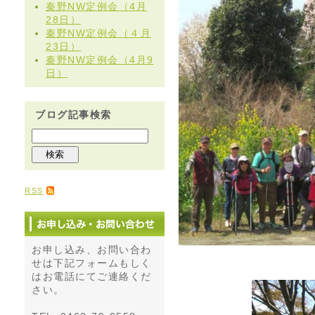
秦野NW定例会（4月
28日）
秦野NW定例会（４月
23日）
秦野NW定例会（4月9
日）
ブログ記事検索
RSS
お申し込み、お問い合わ
せは下記フォームもしく
はお電話にてご連絡くだ
さい。