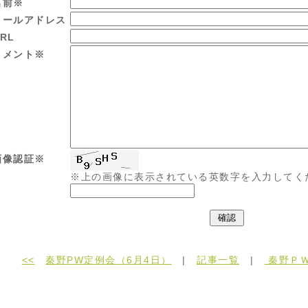
名前※
メールアドレス
RL
コメント※
画像認証※
※上の画像に表示されている英数字を入力してく
<<
秦野PW定例会（6月4日）
|
記事一覧
|
秦野ＰＷ