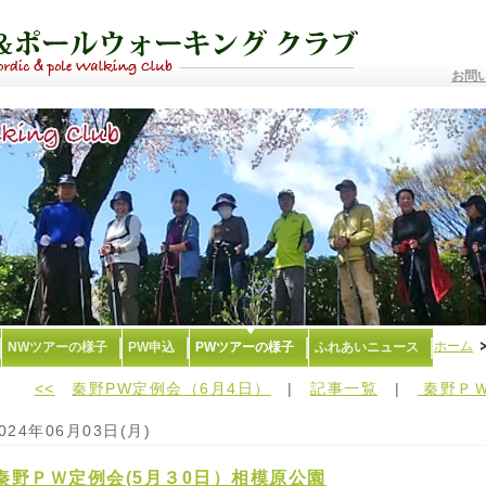
お問
ホーム
NWツアーの様子
PW申込
PWツアーの様子
ふれあいニュース
<<
秦野PW定例会（6月4日）
|
記事一覧
|
秦野ＰＷ
024年06月03日(月)
秦野ＰＷ定例会(5月３0日）相模原公園