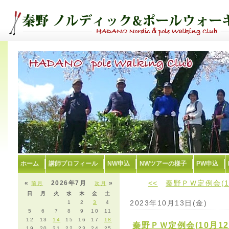
ホーム
講師プロフィール
NW申込
NWツアーの様子
PW申込
<<
秦野ＰＷ定例会(1
«
2026年7月
»
前月
次月
日
月
火
水
木
金
土
2023年10月13日(金)
1
2
3
4
5
6
7
8
9
10
11
12
13
14
15
16
17
18
秦野ＰＷ定例会(10月1
19
20
21
22
23
24
25