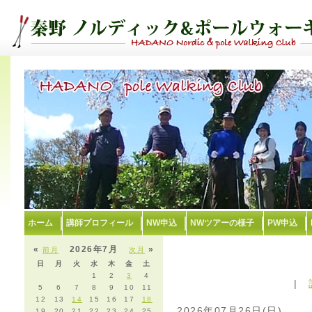
ホーム
講師プロフィール
NW申込
NWツアーの様子
PW申込
«
2026年7月
»
前月
次月
日
月
火
水
木
金
土
1
2
3
4
|
5
6
7
8
9
10
11
12
13
14
15
16
17
18
2026年07月26日(日)
19
20
21
22
23
24
25